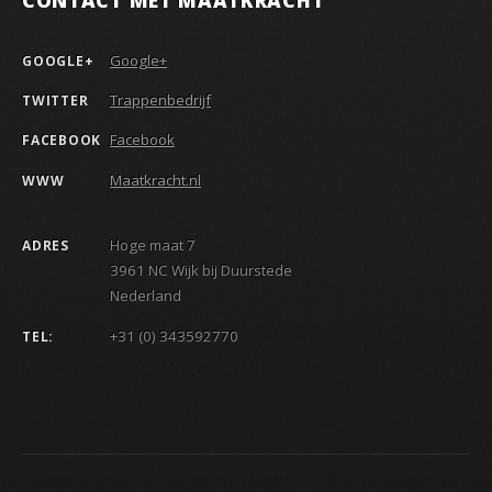
Google+
GOOGLE+
Trappenbedrijf
TWITTER
Facebook
FACEBOOK
Maatkracht.nl
WWW
Hoge maat 7
ADRES
3961 NC Wijk bij Duurstede
Nederland
+31 (0) 343592770
TEL: