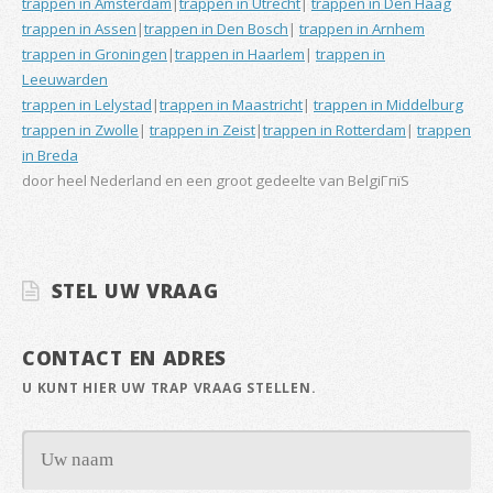
trappen in Amsterdam
|
trappen in Utrecht
|
trappen in Den Haag
trappen in Assen
|
trappen in Den Bosch
|
trappen in Arnhem
trappen in Groningen
|
trappen in Haarlem
|
trappen in
Leeuwarden
trappen in Lelystad
|
trappen in Maastricht
|
trappen in Middelburg
trappen in Zwolle
|
trappen in Zeist
|
trappen in Rotterdam
|
trappen
in Breda
door heel Nederland en een groot gedeelte van BelgiГпїЅ
STEL UW VRAAG
CONTACT EN ADRES
U KUNT HIER UW TRAP VRAAG STELLEN.