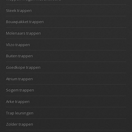
Steek trappen
Bouwpakket trappen
Molenaars trappen
Vlizo trappen
Buiten trappen
Goedkope trappen
Atrium trappen
Sogem trappen
Arke trappen
Trap leuningen
Zolder trappen