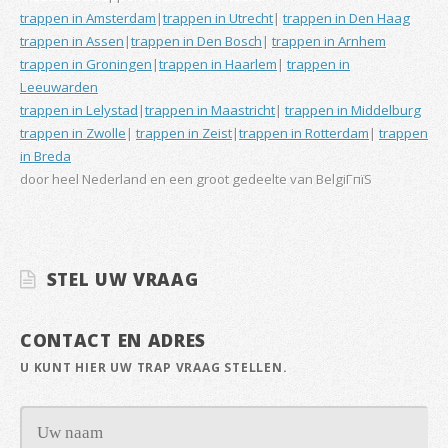
trappen in Amsterdam
|
trappen in Utrecht
|
trappen in Den Haag
trappen in Assen
|
trappen in Den Bosch
|
trappen in Arnhem
trappen in Groningen
|
trappen in Haarlem
|
trappen in
Leeuwarden
trappen in Lelystad
|
trappen in Maastricht
|
trappen in Middelburg
trappen in Zwolle
|
trappen in Zeist
|
trappen in Rotterdam
|
trappen
in Breda
door heel Nederland en een groot gedeelte van BelgiГпїЅ
STEL UW VRAAG
CONTACT EN ADRES
U KUNT HIER UW TRAP VRAAG STELLEN.