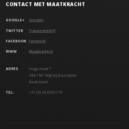
CONTACT MET MAATKRACHT
Google+
GOOGLE+
Trappenbedrijf
TWITTER
Facebook
FACEBOOK
Maatkracht.nl
WWW
Hoge maat 7
ADRES
3961 NC Wijk bij Duurstede
Nederland
+31 (0) 343592770
TEL: