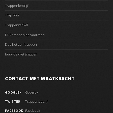
Trappenbedrijf
Trap prijs
Trappenwinkel
DHZ trappen op voorraad
Doe het zelf trappen
bouwpakket trappen
CONTACT MET MAATKRACHT
Google+
GOOGLE+
Trappenbedrijf
TWITTER
Facebook
FACEBOOK