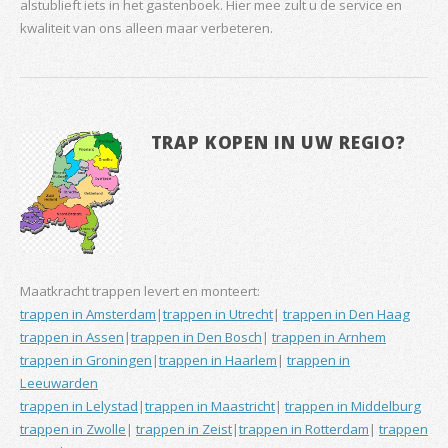
alstublieft iets in het gastenboek. Hier mee zult u de service en
kwaliteit van ons alleen maar verbeteren.
TRAP KOPEN IN UW REGIO?
Maatkracht trappen levert en monteert:
trappen in Amsterdam
|
trappen in Utrecht
|
trappen in Den Haag
trappen in Assen
|
trappen in Den Bosch
|
trappen in Arnhem
trappen in Groningen
|
trappen in Haarlem
|
trappen in
Leeuwarden
trappen in Lelystad
|
trappen in Maastricht
|
trappen in Middelburg
trappen in Zwolle
|
trappen in Zeist
|
trappen in Rotterdam
|
trappen