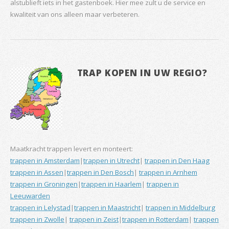
alstublieft iets in het gastenboek. Hier mee zult u de service en
kwaliteit van ons alleen maar verbeteren.
TRAP KOPEN IN UW REGIO?
Maatkracht trappen levert en monteert:
trappen in Amsterdam
|
trappen in Utrecht
|
trappen in Den Haag
trappen in Assen
|
trappen in Den Bosch
|
trappen in Arnhem
trappen in Groningen
|
trappen in Haarlem
|
trappen in
Leeuwarden
trappen in Lelystad
|
trappen in Maastricht
|
trappen in Middelburg
trappen in Zwolle
|
trappen in Zeist
|
trappen in Rotterdam
|
trappen