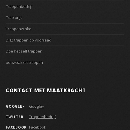
Trappenbedrijf
Trap prijs
Trappenwinkel
DHZ trappen op voorraad
Doe het zelf trappen
bouwpakket trappen
CONTACT MET MAATKRACHT
Google+
GOOGLE+
Trappenbedrijf
TWITTER
Facebook
FACEBOOK